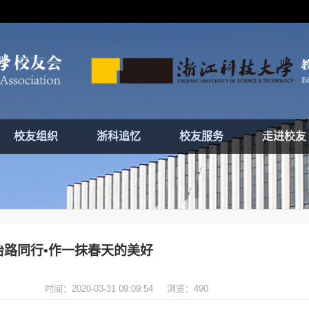
校友组织
浙科追忆
校友服务
走进校友
怡路同行•作一抹春天的美好
时间：2020-03-31 09:09:54
浏览：
490