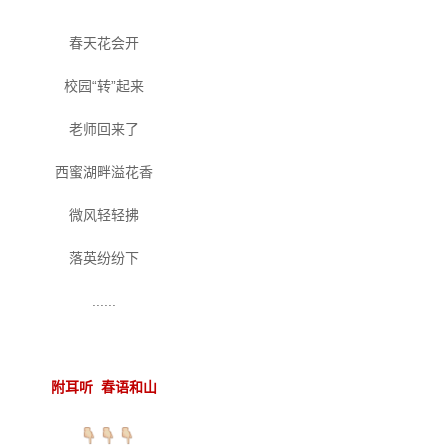
春天花会开
校园“转”起来
老师回来了
西蜜湖畔溢花香
微风轻轻拂
落英纷纷下
......
附耳听 春语和山