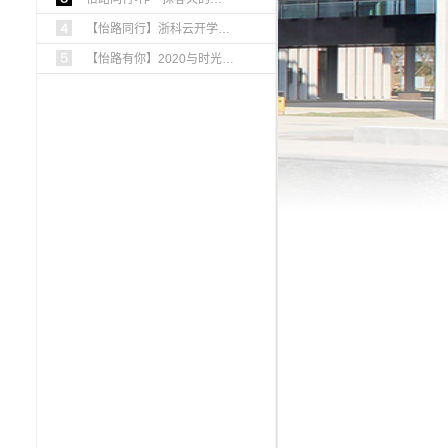
【怡路同行】浙科云开学…
【怡路有你】2020与时光…