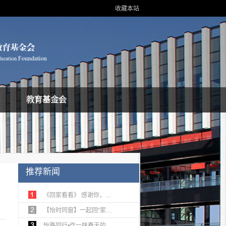
收藏本站
教育基金会
推荐新闻
《回家看看》 感谢你，…
【怡时同窗】一起回“家…
怡路同行•作一抹春天的…