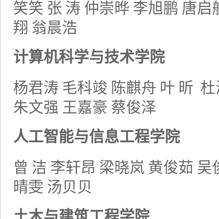
笑笑
张
涛
仲崇晔
李旭鹏
唐启
翔
翁晨浩
计算机科学与技术学院
杨君涛
毛科竣
陈麒舟
叶
昕
杜
朱文强
王嘉豪
蔡俊泽
人工智能与信息工程学院
曾
洁
李轩昂
梁晓岚
黄俊茹
吴
晴雯
汤贝贝
土木与建筑工程学院