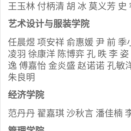
王玉林
付柄清
胡
冰
莫义芳
史
艺术设计与服装
学院
任晨煜
项安祥
俞惠媛
尹
前
季
凌羽
徐康洋
陈博弈
孔
昳
李
逸
傅嘉怡
金炎盛
赵诺诺
孔敏
朱良明
经济学院
范丹丹
翟嘉琪
沙秋言
潘佳楠