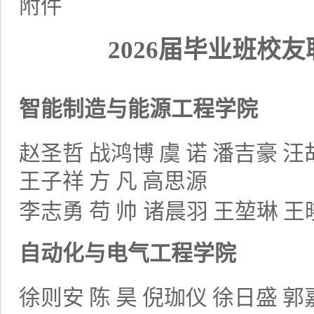
附件
2026届毕业班校
智能制造与能源工程学院
赵圣哲
战鸿博
虞
诺
潘吉豪
汪
王子祥
方
凡
高思源
李志勇
苟
帅
诸晨羽
王堃琳
王
自动化与电气工程学院
徐则安
陈
昊
倪珈仪
徐日盛
郭