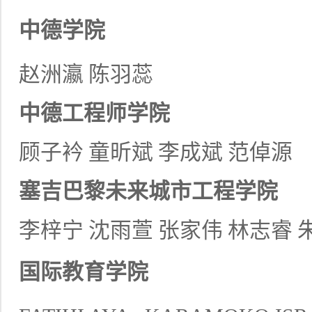
中德学院
赵洲瀛
陈羽蕊
中德工程师学院
顾子衿
童昕斌
李成斌
范倬源
塞吉巴黎未来城市工程学院
李梓宁
沈雨萱
张家伟
林志睿
国际教育学院