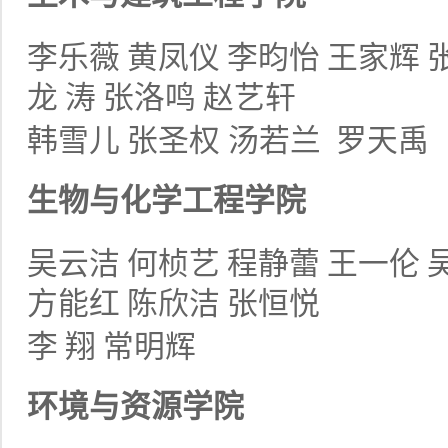
李乐薇
黄凤仪
李昀怡
王家辉
龙
涛
张洛鸣
赵艺轩
韩雪儿
张圣权
汤若兰
罗天禹
生物与化学工程学院
吴云洁
何桢艺
程静蕾
王一伦
方能红
陈欣洁
张恒悦
李
翔
常明辉
环境与资源学院