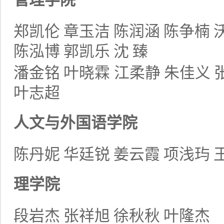
管理学院
郑凯伦
章玉洁
陈润涵
陈争楠
陈泓博
郭凯乐
沈
臻
潘金铭
叶晓霖
江柔静
朱佳义
叶志超
人文与外国语学院
陈丹妮
华廷锐
姜云霞
项浅玙
理学院
段岩杰
张祥旭
徐秋秋
叶隆杰