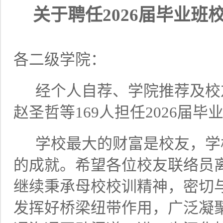
关于聘任
2026届毕业
各二级学院：
经个人自荐
、
学院推荐
及
校
赵圣哲等
169
人
担任
2026届
学校最大的财富是校友，学
的成就
。希望
各位校友联络员
继续秉承母校校训精神，密切
发挥好桥梁纽带作用，广泛凝