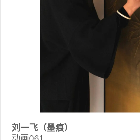
刘一飞（墨痕）
动画061