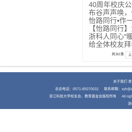
40周年校庆
布谷声声唤，
怡路同行•作
【怡路同行】
浙科人同心“暖
招聘
给全体校友拜
共361条
上
关于我们
意
总会电话：0571-85070032 联系邮箱：xyh
浙江科技大学校友会、教育基金会版权所有 All right by Alumnis
浙