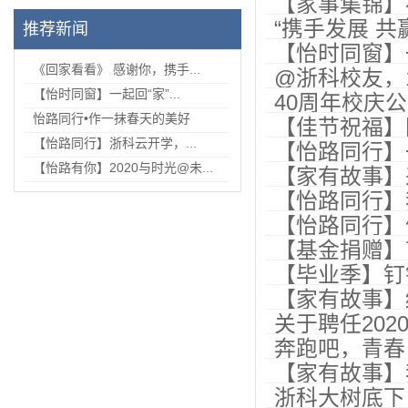
【家事集锦】
“携手发展 
推荐新闻
【怡时同窗】
与…
《回家看看》 感谢你，携手...
@浙科校友，1
【怡时同窗】一起回“家”...
40周年校庆
怡路同行•作一抹春天的美好
【佳节祝福】
【怡路同行】浙科云开学，...
【怡路同行】
【怡路有你】2020与时光@未...
【家有故事】
【怡路同行】
【怡路同行】
【基金捐赠】
【毕业季】钉
【家有故事】
关于聘任20
奔跑吧，青春
【家有故事】
浙科大树底下