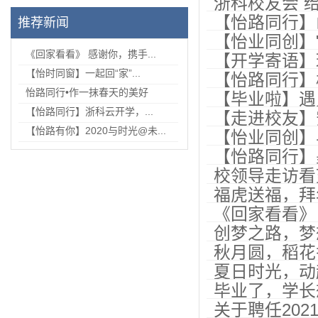
浙科校友会 
【怡路同行】
推荐新闻
【怡业同创】"
《回家看看》 感谢你，携手...
【开学寄语】
【怡时同窗】一起回“家”...
【怡路同行】
怡路同行•作一抹春天的美好
【毕业啦】遇
【怡路同行】浙科云开学，...
【走进校友】
【怡路有你】2020与时光@未...
【怡业同创】
【怡路同行】
校领导走访看
福虎送福，拜
《回家看看》
创梦之路，梦
秋月圆，稻花
夏日时光，动
毕业了，学长
关于聘任20