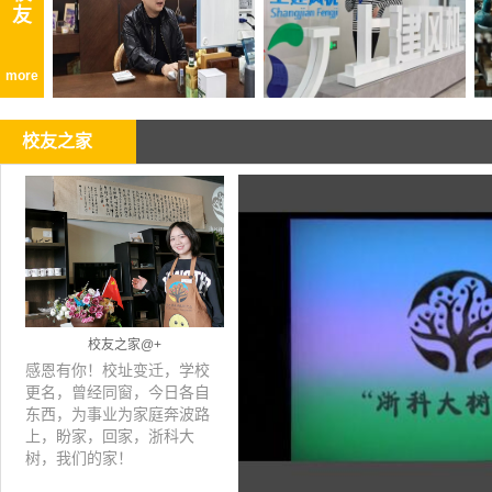
友
more
校友之家
校友之家@+
感恩有你！校址变迁，学校
更名，曾经同窗，今日各自
东西，为事业为家庭奔波路
上，盼家，回家，浙科大
树，我们的家！